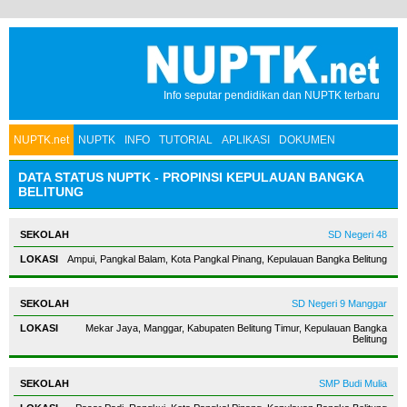
Info seputar pendidikan dan NUPTK terbaru
NUPTK.net
NUPTK
INFO
TUTORIAL
APLIKASI
DOKUMEN
DATA STATUS NUPTK - PROPINSI KEPULAUAN BANGKA
BELITUNG
SD Negeri 48
Ampui, Pangkal Balam, Kota Pangkal Pinang, Kepulauan Bangka Belitung
SD Negeri 9 Manggar
Mekar Jaya, Manggar, Kabupaten Belitung Timur, Kepulauan Bangka
Belitung
SMP Budi Mulia