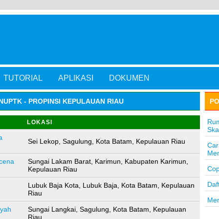
TUTORIAL
APLIKASI
DOKUMEN
NUPTK - PROPINSI KEPULAUAN RIAU
PO
Rum
LOKASI
Ska
a
Sei Lekop, Sagulung, Kota Batam, Kepulauan Riau
Car
Men
icena
Sungai Lakam Barat, Karimun, Kabupaten Karimun,
Cop
Kepulauan Riau
Daf
Lubuk Baja Kota, Lubuk Baja, Kota Batam, Kepulauan
Riau
Mem
yah
Sungai Langkai, Sagulung, Kota Batam, Kepulauan
Riau