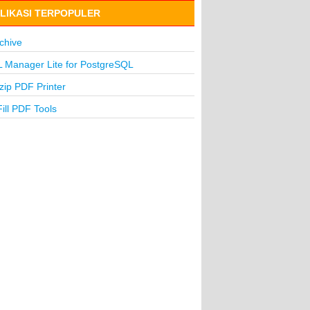
LIKASI TERPOPULER
chive
 Manager Lite for PostgreSQL
lzip PDF Printer
ill PDF Tools