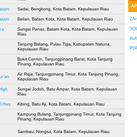
AP
Batam
Sadai, Bengkong, Kota Batam, Kepulauan Riau
ZAr
Batam
Belian, Batam Kota, Kota Batam, Kepulauan Riau
SQL
ra
Sungai Panas, Batam Kota, Kota Batam, Kepulauan
Riau
Bul
Tanjung Batang, Pulau Tiga, Kabupaten Natuna,
PDF
Kepulauan Riau
Bukit Cermin, Tanjungpinang Barat, Kota Tanjung
Pinang, Kepulauan Riau
Air Raja, Tanjungpinang Timur, Kota Tanjung Pinang,
ur'an
Kepulauan Riau
High
Sungai Jodoh, Batu Ampar, Kota Batam, Kepulauan
Riau
l Haq
Kibing, Batu Aji, Kota Batam, Kepulauan Riau
Kampung Bulang, Tanjungpinang Timur, Kota Tanjung
Pinang, Kepulauan Riau
Sambau, Nongsa, Kota Batam, Kepulauan Riau