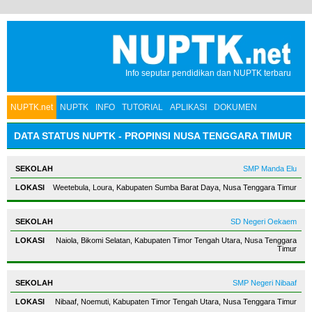
Info seputar pendidikan dan NUPTK terbaru
NUPTK.net
NUPTK
INFO
TUTORIAL
APLIKASI
DOKUMEN
DATA STATUS NUPTK - PROPINSI NUSA TENGGARA TIMUR
SMP Manda Elu
Weetebula, Loura, Kabupaten Sumba Barat Daya, Nusa Tenggara Timur
SD Negeri Oekaem
Naiola, Bikomi Selatan, Kabupaten Timor Tengah Utara, Nusa Tenggara
Timur
SMP Negeri Nibaaf
Nibaaf, Noemuti, Kabupaten Timor Tengah Utara, Nusa Tenggara Timur