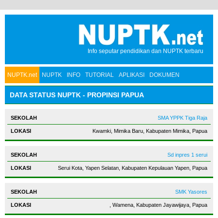
Info seputar pendidikan dan NUPTK terbaru
NUPTK.net
NUPTK
INFO
TUTORIAL
APLIKASI
DOKUMEN
DATA STATUS NUPTK - PROPINSI PAPUA
SMA YPPK Tiga Raja
Kwamki, Mimika Baru, Kabupaten Mimika, Papua
Sd inpres 1 serui
Serui Kota, Yapen Selatan, Kabupaten Kepulauan Yapen, Papua
SMK Yasores
, Wamena, Kabupaten Jayawijaya, Papua