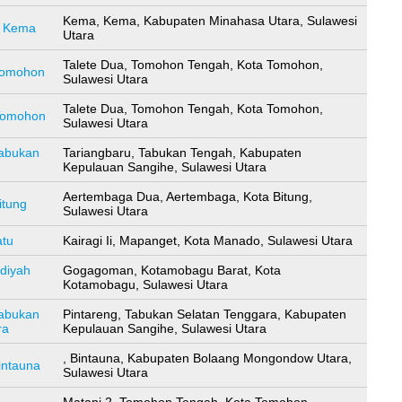
Kema, Kema, Kabupaten Minahasa Utara, Sulawesi
t Kema
Utara
Talete Dua, Tomohon Tengah, Kota Tomohon,
Tomohon
Sulawesi Utara
Talete Dua, Tomohon Tengah, Kota Tomohon,
Tomohon
Sulawesi Utara
abukan
Tariangbaru, Tabukan Tengah, Kabupaten
Kepulauan Sangihe, Sulawesi Utara
Aertembaga Dua, Aertembaga, Kota Bitung,
itung
Sulawesi Utara
atu
Kairagi Ii, Mapanget, Kota Manado, Sulawesi Utara
iyah
Gogagoman, Kotamobagu Barat, Kota
Kotamobagu, Sulawesi Utara
abukan
Pintareng, Tabukan Selatan Tenggara, Kabupaten
ra
Kepulauan Sangihe, Sulawesi Utara
, Bintauna, Kabupaten Bolaang Mongondow Utara,
intauna
Sulawesi Utara