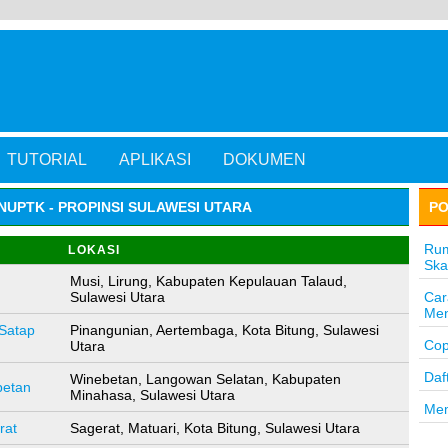
TUTORIAL
APLIKASI
DOKUMEN
NUPTK - PROPINSI SULAWESI UTARA
PO
Rum
LOKASI
Ska
Musi, Lirung, Kabupaten Kepulauan Talaud,
Sulawesi Utara
Car
Men
Satap
Pinangunian, Aertembaga, Kota Bitung, Sulawesi
Cop
Utara
Daf
Winebetan, Langowan Selatan, Kabupaten
etan
Minahasa, Sulawesi Utara
Mem
rat
Sagerat, Matuari, Kota Bitung, Sulawesi Utara