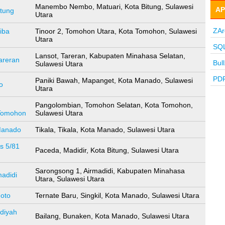
Manembo Nembo, Matuari, Kota Bitung, Sulawesi
AP
itung
Utara
ZAr
iba
Tinoor 2, Tomohon Utara, Kota Tomohon, Sulawesi
Utara
SQL
Lansot, Tareran, Kabupaten Minahasa Selatan,
areran
Bul
Sulawesi Utara
PDF
Paniki Bawah, Mapanget, Kota Manado, Sulawesi
o
Utara
Pangolombian, Tomohon Selatan, Kota Tomohon,
Tomohon
Sulawesi Utara
Manado
Tikala, Tikala, Kota Manado, Sulawesi Utara
s 5/81
Paceda, Madidir, Kota Bitung, Sulawesi Utara
Sarongsong 1, Airmadidi, Kabupaten Minahasa
adidi
Utara, Sulawesi Utara
oto
Ternate Baru, Singkil, Kota Manado, Sulawesi Utara
iyah
Bailang, Bunaken, Kota Manado, Sulawesi Utara