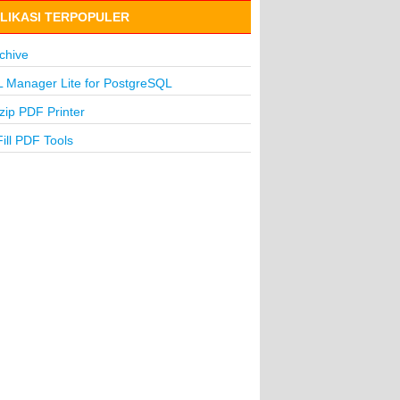
LIKASI TERPOPULER
chive
 Manager Lite for PostgreSQL
lzip PDF Printer
ill PDF Tools