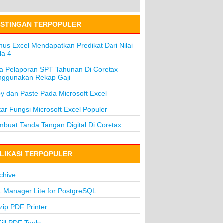
STINGAN TERPOPULER
us Excel Mendapatkan Predikat Dari Nilai
la 4
a Pelaporan SPT Tahunan Di Coretax
ggunakan Rekap Gaji
y dan Paste Pada Microsoft Excel
tar Fungsi Microsoft Excel Populer
buat Tanda Tangan Digital Di Coretax
LIKASI TERPOPULER
chive
 Manager Lite for PostgreSQL
lzip PDF Printer
ill PDF Tools