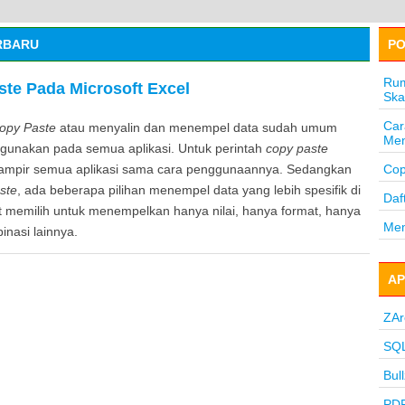
RBARU
PO
Rum
te Pada Microsoft Excel
Ska
Car
opy Paste
atau menyalin dan menempel data sudah umum
Men
igunakan pada semua aplikasi. Untuk perintah
copy paste
ampir semua aplikasi sama cara penggunaannya. Sedangkan
Cop
ste
, ada beberapa pilihan menempel data yang lebih spesifik di
Daf
t memilih untuk menempelkan hanya nilai, hanya format, hanya
Mem
inasi lainnya.
AP
ZAr
SQL
Bul
PDF