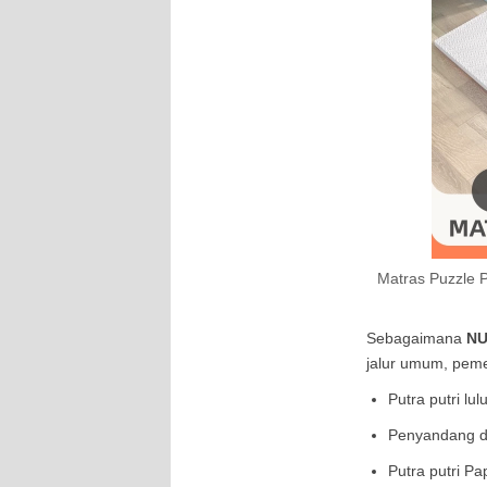
Matras Puzzle P
Sebagaimana
NU
jalur umum, pemer
Putra putri lu
Penyandang di
Putra putri P