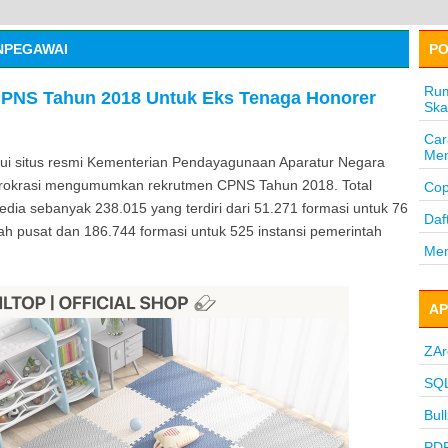
ONPEGAWAI
PO
Rum
PNS Tahun 2018 Untuk Eks Tenaga Honorer
Ska
Car
Men
ui situs resmi Kementerian Pendayagunaan Aparatur Negara
irokrasi mengumumkan rekrutmen CPNS Tahun 2018. Total
Cop
edia sebanyak 238.015 yang terdiri dari 51.271 formasi untuk 76
Daf
tah pusat dan 186.744 formasi untuk 525 instansi pemerintah
Mem
AP
ZAr
SQL
Bul
PDF