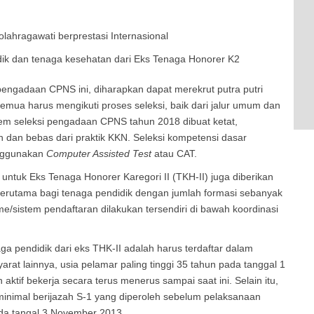
lahragawati berprestasi Internasional
ik dan tenaga kesehatan dari Eks Tenaga Honorer K2
ngadaan CPNS ini, diharapkan dapat merekrut putra putri
Semua harus mengikuti proses seleksi, baik dari jalur umum dan
stem seleksi pengadaan CPNS tahun 2018 dibuat ketat,
h dan bebas dari praktik KKN. Seleksi kompetensi dasar
nggunakan
Computer Assisted Test
atau CAT.
untuk Eks Tenaga Honorer Karegori II (TKH-II) juga diberikan
terutama bagi tenaga pendidik dengan jumlah formasi sebanyak
e/sistem pendaftaran dilakukan tersendiri di bawah koordinasi
ga pendidik dari eks THK-II adalah harus terdaftar dalam
rat lainnya, usia pelamar paling tinggi 35 tahun pada tanggal 1
aktif bekerja secara terus menerus sampai saat ini. Selain itu,
minimal berijazah S-1 yang diperoleh sebelum pelaksanaan
ada tangal 3 November 2013.