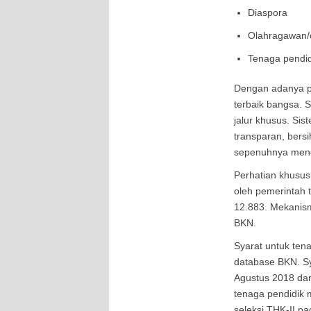
Diaspora
Olahragawan/o
Tenaga pendid
Dengan adanya pe
terbaik bangsa. 
jalur khusus. Si
transparan, bersi
sepenuhnya me
Perhatian khusus 
oleh pemerintah 
12.883. Mekanism
BKN.
Syarat untuk tena
database BKN. Sya
Agustus 2018 dan 
tenaga pendidik 
seleksi THK-II p