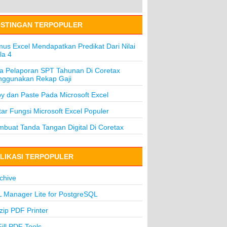
STINGAN TERPOPULER
us Excel Mendapatkan Predikat Dari Nilai
la 4
a Pelaporan SPT Tahunan Di Coretax
ggunakan Rekap Gaji
y dan Paste Pada Microsoft Excel
tar Fungsi Microsoft Excel Populer
buat Tanda Tangan Digital Di Coretax
LIKASI TERPOPULER
chive
 Manager Lite for PostgreSQL
lzip PDF Printer
ill PDF Tools